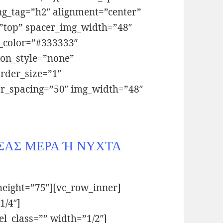
ng_tag=”h2″ alignment=”center”
=”top” spacer_img_width=”48″
ne_color=”#333333″
icon_style=”none”
rder_size=”1″
er_spacing=”50″ img_width=”48″
ΣΑΣ ΜΕΡΑ Ή ΝΥΧΤΑ
height=”75″][vc_row_inner]
1/4″]
l_class=”” width=”1/2″]