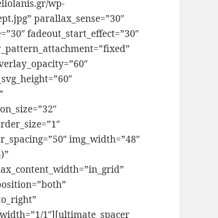
iolanis.gr/wp-
pt.jpg” parallax_sense=”30″
=”30″ fadeout_start_effect=”30″
y_pattern_attachment=”fixed”
verlay_opacity=”60″
_svg_height=”60″
”
on_size=”32″
rder_size=”1″
er_spacing=”50″ img_width=”48″
)”
lax_content_width=”in_grid”
position=”both”
to_right”
width=”1/1″][ultimate_spacer