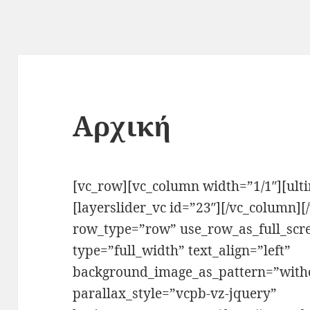
Αρχική
[vc_row][vc_column width=”1/1″][ult
[layerslider_vc id=”23″][/vc_column]
row_type=”row” use_row_as_full_scr
type=”full_width” text_align=”left”
background_image_as_pattern=”with
parallax_style=”vcpb-vz-jquery”