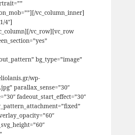
trait=””
on_mob=””][/vc_column_inner]
1/4″]
vc_column][/vc_row][vc_row
een_section=”yes”
out_pattern” bg_type=”image”
iolanis.gr/wp-
.jpg” parallax_sense=”30″
=”30″ fadeout_start_effect=”30″
y_pattern_attachment=”fixed”
verlay_opacity=”60″
_svg_height=”60″
”