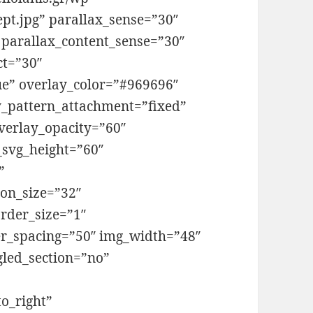
pt.jpg” parallax_sense=”30″
 parallax_content_sense=”30″
ct=”30″
ue” overlay_color=”#969696″
y_pattern_attachment=”fixed”
verlay_opacity=”60″
_svg_height=”60″
”
on_size=”32″
rder_size=”1″
er_spacing=”50″ img_width=”48″
gled_section=”no”
to_right”