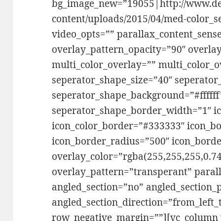
bg_image_new=”19055|http://www.del
content/uploads/2015/04/med-color_se
video_opts=”” parallax_content_sense
overlay_pattern_opacity=”90″ overla
multi_color_overlay=”” multi_color_o
seperator_shape_size=”40″ seperator
seperator_shape_background=”#ffffff
seperator_shape_border_width=”1″ ic
icon_color_border=”#333333″ icon_bo
icon_border_radius=”500″ icon_bord
overlay_color=”rgba(255,255,255,0.74
overlay_pattern=”transperant” paral
angled_section=”no” angled_section_
angled_section_direction=”from_left_
row_negative_margin=””][vc_column 