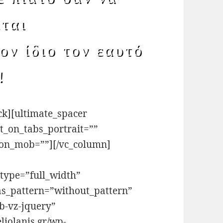
ιται
ον ίδιο τον εαυτό
!
ck][ultimate_spacer
t_on_tabs_portrait=””
_on_mob=””][/vc_column]
 type=”full_width”
as_pattern=”without_pattern”
b-vz-jquery”
iolanis.gr/wp-