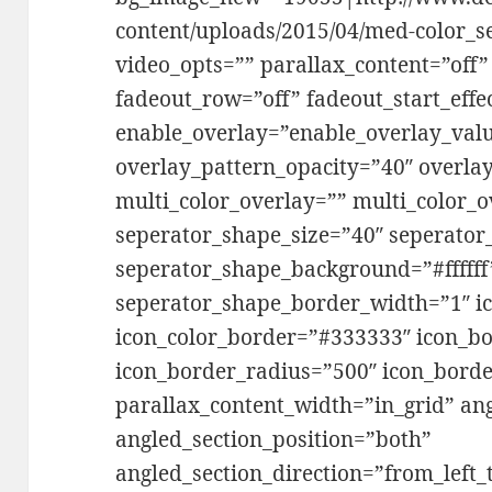
content/uploads/2015/04/med-color_se
video_opts=”” parallax_content=”off”
fadeout_row=”off” fadeout_start_effe
enable_overlay=”enable_overlay_val
overlay_pattern_opacity=”40″ overla
multi_color_overlay=”” multi_color_o
seperator_shape_size=”40″ seperator
seperator_shape_background=”#ffffff
seperator_shape_border_width=”1″ ic
icon_color_border=”#333333″ icon_bo
icon_border_radius=”500″ icon_bord
parallax_content_width=”in_grid” an
angled_section_position=”both”
angled_section_direction=”from_left_