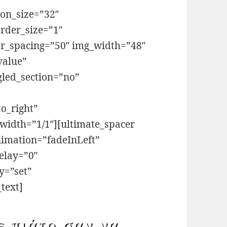
on_size=”32″
rder_size=”1″
er_spacing=”50″ img_width=”48″
value”
gled_section=”no”
to_right”
width=”1/1″][ultimate_spacer
nimation=”fadeInLeft”
elay=”0″
y=”set”
text]
ε πιάτο σαν να