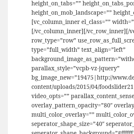
height_on_tabs=”” height_on_tabs_por
height_on_mob_landscape=”” height_
[vc_column_inner el_class=”” width=”
[/vc_column_inner][/vc_row_inner][/
row_type=”row” use_row_as_full_scr
type=”full_width” text_align=”left”
background_image_as_pattern=”with
parallax_style=”vcpb-vz-jquery”
bg_image_new=”19475|http://www.del
content/uploads/2015/04/foodslider21
video_opts=”” parallax_content_sense
overlay_pattern_opacity=”80″ overla
multi_color_overlay=”” multi_color_o
seperator_shape_size=”40″ seperator
seperator_shape_background=”#ffffff