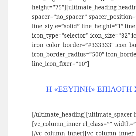
height=”75″][ultimate_heading headi
spacer=”no_spacer” spacer_position
line_style=”solid” line_height=”1″ li
icon_type=”selector” icon_size=”32″ 
icon_color_border=”#333333″ icon_bo
icon_border_radius=”500″ icon_bord
line_icon_fixer=”10″]
Η «ΕΞΥΠΝΗ» ΕΠΙΛΟΓΗ 
[/ultimate_heading][ultimate_spacer 
[vc_column_inner el_class=”” width=”
[/vc_column_inner][vc_column_inner e