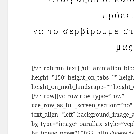
πρόκε
να το σερβίρουμε στ
μας
[/vc_column_text][/ult_animation_blo
height=”150″ height_on_tabs=”” heigh
height_on_mob_landscape=”” height
[/vc_row][vc_row row_type=”row”
use_row_as_full_screen_section=”no”
text_align=”left” background_image_
bg_type=”image” parallax_style=”vcp
bg_image_new=”19055|http://www.del