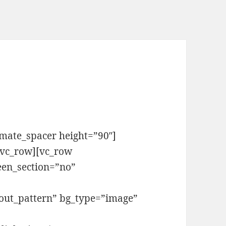
imate_spacer height=”90″]
[/vc_row][vc_row
een_section=”no”
out_pattern” bg_type=”image”