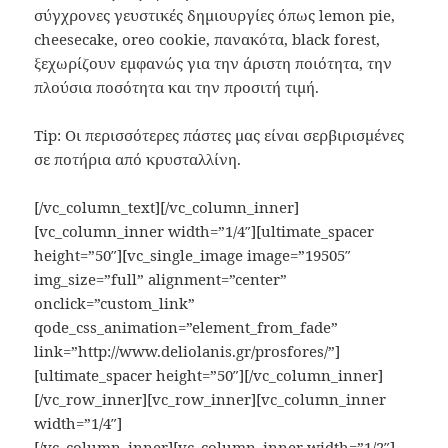
σύγχρονες γευστικές δημιουργίες όπως lemon pie,
cheesecake, oreo cookie, πανακότα, black forest,
ξεχωρίζουν εμφανώς για την άριστη ποιότητα, την
πλούσια ποσότητα και την προσιτή τιμή.
Tip: Οι περισσότερες πάστες μας είναι σερβιρισμένες
σε ποτήρια από κρυσταλλίνη.
[/vc_column_text][/vc_column_inner]
[vc_column_inner width=”1/4″][ultimate_spacer
height=”50″][vc_single_image image=”19505″
img_size=”full” alignment=”center”
onclick=”custom_link”
qode_css_animation=”element_from_fade”
link=”http://www.deliolanis.gr/prosfores/”]
[ultimate_spacer height=”50″][/vc_column_inner]
[/vc_row_inner][vc_row_inner][vc_column_inner
width=”1/4″]
[/vc_column_inner][vc_column_inner width=”1/2″]