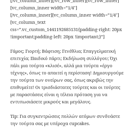
[/vc_column_inner][/vc_row_inner][vc_row_inner]
[vc_column_inner width=”1/4″]
[/vc_column_inner][vc_column_inner width=”1/4″]
[vc_column_text
css=”.vc_custom_1441192685131{padding-right: 20px
!important;padding-left: 20px !important;}”]
Γάμος; Γιορτή; Βάφτιση; Γενέθλια; Επαγγελματική
επιτυχία; Παιδικό πάρτι; Εκδήλωση συλλόγου; Όχι
πάλι μια τούρτα «κλισέ», αλλά μια τούρτα «έργο
τέχνης», όπως το απαιτεί η περίσταση! Δημιουργούμε
την τούρτα των ονείρων σας, όπως ακριβώς την
επιθυμείτε! Οι τρισδιάστατες τούρτες και οι τούρτες
με παραστάσεις είναι η τέλεια πρόταση για να
εντυπωσιάσετε μικρούς και μεγάλους.
Tip: Για συγκεντρώσεις πολλών ατόμων συνδυάστε
την τούρτα σας με υπέροχα cupcakes.