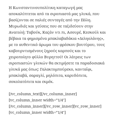
Η Κωνσταντινουπολίτικη καταγωγή μας
αποκαλύπτεται από τα σιροπιαστά μας γλυκά, που
βασίζονται σε παλιές συνταγές από την Πόλη.
Μυρωδιές και γεύσεις που σε ταξιδεύουν στην
Ανατολή: Ταβούκ, Καζάν ντι πι, Ασουρέ, Κεσκούλ και
βέβαια τα φημισμένα μπακλαβαδάκια «Δεληολάνης»,
με το αυθεντικό άρωμα του φρέσκου βουτύρου, τους
καβουρντισμένους ξηρούς καρπούς και το
χειροποίητο φύλλο Βυρηττού! Οι λάτρεις των
σιροπιαστών γλυκών θα εκτιμήσετε τα παραδοσιακά
γλυκά μας όπως: Γαλακτομπούρεκο, κανταΐφι,
μπακλαβά, σαραγλί, μηλόπιτα, καρυδόπιτα,
σοκολατόπιτα και εκμέκ.
[/vc_column_text][/vc_column_inner]
[vc_column_inner width=”1/4″]
[/vc_column_inner][/vc_row_inner][vc_row_inner]
[vc_column_inner width=”1/4″]