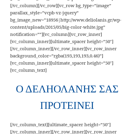
[/vc_column][/vc_row][vc_row bg_type=”image”
parallax_style=”vcpb-vz-jquery”
bg_image_new=”18956|http://www.deliolanis.gr/wp-
content/uploads/2015/05/big-color-white.jpg”
notification=””][vc_column][vc_row_inner]
[vc_column_inner][ultimate_spacer height=”50″]
[/vc_column_inner][/vc_row_inner][vc_row_inner
background_color=”rgba(193,193,193,0.46)”]
[vc_column_inner][ultimate_spacer height=”50″]
[vc_column_text]
Ο ΔΕΛΗΟΛΑΝΗΣ ΣΑΣ
ΠΡΟΤΕΙΝΕΙ
[/vc_column_text][ultimate_spacer height=”50″]
[/vc_column_inner][/vc_row_inner][vc_row_inner