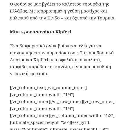
Ο φούρνος μας βγάζει το καλύτερο τσουρέκι της
Ελλάδας. Με ισορροπημένη γεύση μαστίχας και
σαλεπιού από την Πίνδο – και όχι από την Τουρκία.
Μίνι κρουασανάκια
Kipferl
Ένα διαφορετικό σνακ βρίσκεται εδώ για να
ικανοποιήσει τον ουρανίσκο σας. Τα παραδοσιακά
Αυστριακά Kipferl από σφολιάτα, σοκολάτα,
σταφίδα, καρύδια και κανέλα, είναι μια μοναδική
γευστική εμπειρία.
[/vc_column_text][/vc_column_inner]
[vc_column_inner width=”1/4″]
[/vc_column_inner][/vc_row_inner][vc_row_inner]
[vc_column_inner width=”1/4″]
[/vc_column_inner][vc_column_inner width=”1/2″]
[ultimate_spacer height=”50″][ess_grid
alias=”Voutimata”][ultimate_spacer height=”50″]