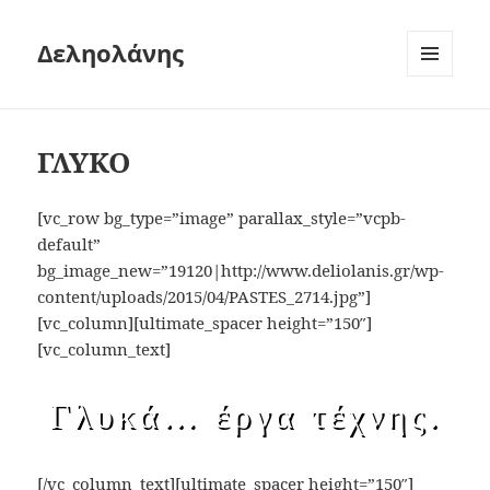
Δεληολάνης
ΜΕΝΟΎ
ΚΑΙ
ΜΙΚΡΟΕΦΑΡ
ΓΛΥΚΟ
[vc_row bg_type=”image” parallax_style=”vcpb-
default”
bg_image_new=”19120|http://www.deliolanis.gr/wp-
content/uploads/2015/04/PASTES_2714.jpg”]
[vc_column][ultimate_spacer height=”150″]
[vc_column_text]
Γλυκά… έργα τέχνης.
[/vc_column_text][ultimate_spacer height=”150″]