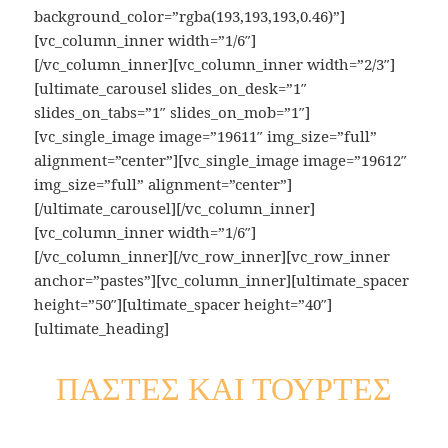
background_color=”rgba(193,193,193,0.46)”]
[vc_column_inner width=”1/6″]
[/vc_column_inner][vc_column_inner width=”2/3″]
[ultimate_carousel slides_on_desk=”1″
slides_on_tabs=”1″ slides_on_mob=”1″]
[vc_single_image image=”19611″ img_size=”full”
alignment=”center”][vc_single_image image=”19612″
img_size=”full” alignment=”center”]
[/ultimate_carousel][/vc_column_inner]
[vc_column_inner width=”1/6″]
[/vc_column_inner][/vc_row_inner][vc_row_inner
anchor=”pastes”][vc_column_inner][ultimate_spacer
height=”50″][ultimate_spacer height=”40″]
[ultimate_heading]
ΠΑΣΤΕΣ ΚΑΙ ΤΟΥΡΤΕΣ