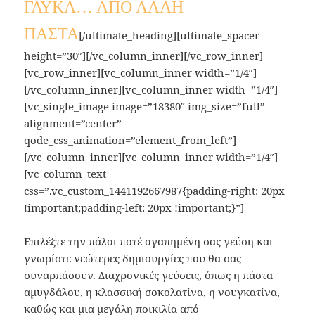
ΓΛΥΚΑ… ΑΠΟ ΑΛΛΗ
ΠΑΣΤΑ
[/ultimate_heading][ultimate_spacer
height=”30″][/vc_column_inner][/vc_row_inner]
[vc_row_inner][vc_column_inner width=”1/4″]
[/vc_column_inner][vc_column_inner width=”1/4″]
[vc_single_image image=”18380″ img_size=”full”
alignment=”center”
qode_css_animation=”element_from_left”]
[/vc_column_inner][vc_column_inner width=”1/4″]
[vc_column_text
css=”.vc_custom_1441192667987{padding-right: 20px
!important;padding-left: 20px !important;}”]
Επιλέξτε την πάλαι ποτέ αγαπημένη σας γεύση και
γνωρίστε νεώτερες δημιουργίες που θα σας
συναρπάσουν. Διαχρονικές γεύσεις, όπως η πάστα
αμυγδάλου, η κλασσική σοκολατίνα, η νουγκατίνα,
καθώς και μια μεγάλη ποικιλία από