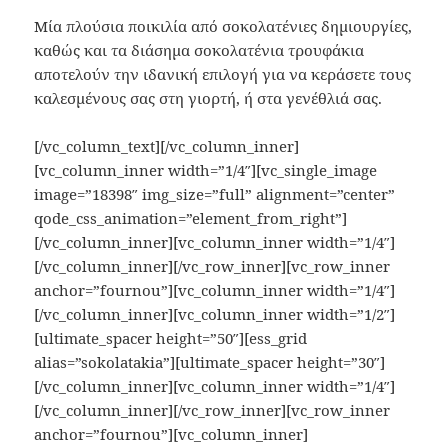
Μία πλούσια ποικιλία από σοκολατένιες δημιουργίες,
καθώς και τα διάσημα σοκολατένια τρουφάκια
αποτελούν την ιδανική επιλογή για να κεράσετε τους
καλεσμένους σας στη γιορτή, ή στα γενέθλιά σας.
[/vc_column_text][/vc_column_inner]
[vc_column_inner width=”1/4″][vc_single_image
image=”18398″ img_size=”full” alignment=”center”
qode_css_animation=”element_from_right”]
[/vc_column_inner][vc_column_inner width=”1/4″]
[/vc_column_inner][/vc_row_inner][vc_row_inner
anchor=”fournou”][vc_column_inner width=”1/4″]
[/vc_column_inner][vc_column_inner width=”1/2″]
[ultimate_spacer height=”50″][ess_grid
alias=”sokolatakia”][ultimate_spacer height=”30″]
[/vc_column_inner][vc_column_inner width=”1/4″]
[/vc_column_inner][/vc_row_inner][vc_row_inner
anchor=”fournou”][vc_column_inner]