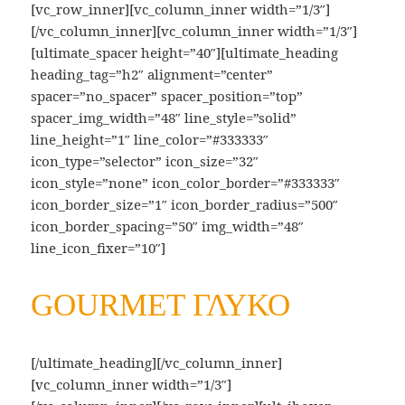
[vc_row_inner][vc_column_inner width=”1/3″]
[/vc_column_inner][vc_column_inner width=”1/3″]
[ultimate_spacer height=”40″][ultimate_heading
heading_tag=”h2″ alignment=”center”
spacer=”no_spacer” spacer_position=”top”
spacer_img_width=”48″ line_style=”solid”
line_height=”1″ line_color=”#333333″
icon_type=”selector” icon_size=”32″
icon_style=”none” icon_color_border=”#333333″
icon_border_size=”1″ icon_border_radius=”500″
icon_border_spacing=”50″ img_width=”48″
line_icon_fixer=”10″]
GOURMET ΓΛΥΚΟ
[/ultimate_heading][/vc_column_inner]
[vc_column_inner width=”1/3″]