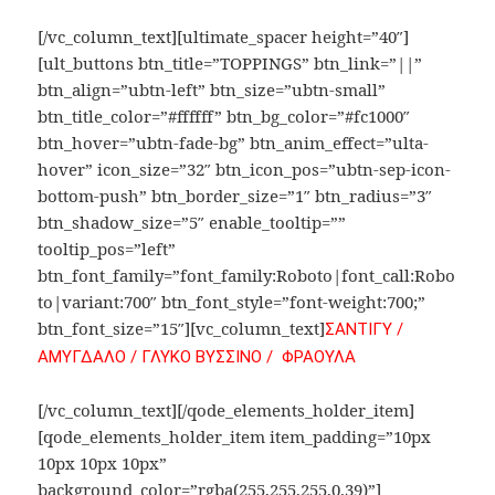
[/vc_column_text][ultimate_spacer height=”40″]
[ult_buttons btn_title=”TOPPINGS” btn_link=”||”
btn_align=”ubtn-left” btn_size=”ubtn-small”
btn_title_color=”#ffffff” btn_bg_color=”#fc1000″
btn_hover=”ubtn-fade-bg” btn_anim_effect=”ulta-
hover” icon_size=”32″ btn_icon_pos=”ubtn-sep-icon-
bottom-push” btn_border_size=”1″ btn_radius=”3″
btn_shadow_size=”5″ enable_tooltip=””
tooltip_pos=”left”
btn_font_family=”font_family:Roboto|font_call:Robo
to|variant:700″ btn_font_style=”font-weight:700;”
btn_font_size=”15″][vc_column_text]
ΣΑΝΤΙΓΥ /
ΑΜΥΓΔΑΛΟ / ΓΛΥΚΟ ΒΥΣΣΙΝΟ / ΦΡΑΟΥΛΑ
[/vc_column_text][/qode_elements_holder_item]
[qode_elements_holder_item item_padding=”10px
10px 10px 10px”
background_color=”rgba(255,255,255,0.39)”]