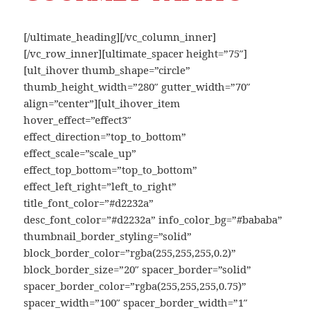
[/ultimate_heading][/vc_column_inner]
[/vc_row_inner][ultimate_spacer height=”75″]
[ult_ihover thumb_shape=”circle”
thumb_height_width=”280″ gutter_width=”70″
align=”center”][ult_ihover_item
hover_effect=”effect3″
effect_direction=”top_to_bottom”
effect_scale=”scale_up”
effect_top_bottom=”top_to_bottom”
effect_left_right=”left_to_right”
title_font_color=”#d2232a”
desc_font_color=”#d2232a” info_color_bg=”#bababa”
thumbnail_border_styling=”solid”
block_border_color=”rgba(255,255,255,0.2)”
block_border_size=”20″ spacer_border=”solid”
spacer_border_color=”rgba(255,255,255,0.75)”
spacer_width=”100″ spacer_border_width=”1″