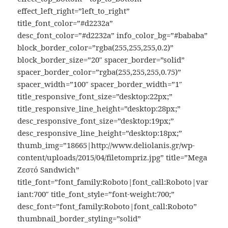
effect_left_right=”left_to_right”
title_font_color=”#d2232a”
desc_font_color=”#d2232a” info_color_bg=”#bababa”
block_border_color=”rgba(255,255,255,0.2)”
block_border_size=”20″ spacer_border=”solid”
spacer_border_color=”rgba(255,255,255,0.75)”
spacer_width=”100″ spacer_border_width=”1″
title_responsive_font_size=”desktop:22px;”
title_responsive_line_height=”desktop:28px;”
desc_responsive_font_size=”desktop:19px;”
desc_responsive_line_height=”desktop:18px;”
thumb_img=”18665|http://www.deliolanis.gr/wp-
content/uploads/2015/04/filetompriz.jpg” title=”Mega
Ζεστό Sandwich”
title_font=”font_family:Roboto|font_call:Roboto|var
iant:700″ title_font_style=”font-weight:700;”
desc_font=”font_family:Roboto|font_call:Roboto”
thumbnail_border_styling=”solid”