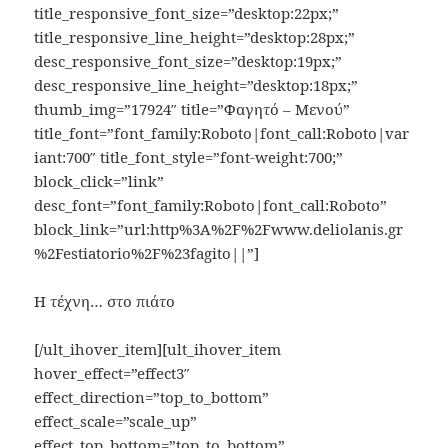
title_responsive_font_size=”desktop:22px;”
title_responsive_line_height=”desktop:28px;”
desc_responsive_font_size=”desktop:19px;”
desc_responsive_line_height=”desktop:18px;”
thumb_img=”17924″ title=”Φαγητό – Μενού”
title_font=”font_family:Roboto|font_call:Roboto|var
iant:700″ title_font_style=”font-weight:700;”
block_click=”link”
desc_font=”font_family:Roboto|font_call:Roboto”
block_link=”url:http%3A%2F%2Fwww.deliolanis.gr
%2Festiatorio%2F%23fagito||”]
Η τέχνη… στο πιάτο
[/ult_ihover_item][ult_ihover_item
hover_effect=”effect3″
effect_direction=”top_to_bottom”
effect_scale=”scale_up”
effect_top_bottom=”top_to_bottom”