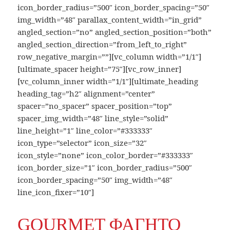
icon_border_radius=”500″ icon_border_spacing=”50″
img_width=”48″ parallax_content_width=”in_grid”
angled_section=”no” angled_section_position=”both”
angled_section_direction=”from_left_to_right”
row_negative_margin=””][vc_column width=”1/1″]
[ultimate_spacer height=”75″][vc_row_inner]
[vc_column_inner width=”1/1″][ultimate_heading
heading_tag=”h2″ alignment=”center”
spacer=”no_spacer” spacer_position=”top”
spacer_img_width=”48″ line_style=”solid”
line_height=”1″ line_color=”#333333″
icon_type=”selector” icon_size=”32″
icon_style=”none” icon_color_border=”#333333″
icon_border_size=”1″ icon_border_radius=”500″
icon_border_spacing=”50″ img_width=”48″
line_icon_fixer=”10″]
GOURMET ΦΑΓΗΤΟ