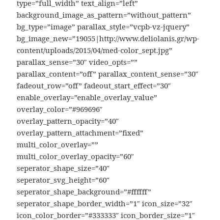
type=”full_width” text_align=”left”
background_image_as_pattern=”without_pattern”
bg_type=”image” parallax_style=”vcpb-vz-jquery”
bg_image_new=”19055|http://www.deliolanis.gr/wp-
content/uploads/2015/04/med-color_sept.jpg”
parallax_sense=”30″ video_opts=””
parallax_content=”off” parallax_content_sense=”30″
fadeout_row=”off” fadeout_start_effect=”30″
enable_overlay=”enable_overlay_value”
overlay_color=”#969696″
overlay_pattern_opacity=”40″
overlay_pattern_attachment=”fixed”
multi_color_overlay=””
multi_color_overlay_opacity=”60″
seperator_shape_size=”40″
seperator_svg_height=”60″
seperator_shape_background=”#ffffff”
seperator_shape_border_width=”1″ icon_size=”32″
icon_color_border=”#333333″ icon_border_size=”1″