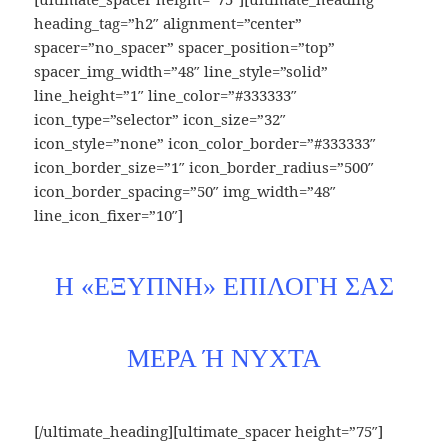
heading_tag=”h2″ alignment=”center”
spacer=”no_spacer” spacer_position=”top”
spacer_img_width=”48″ line_style=”solid”
line_height=”1″ line_color=”#333333″
icon_type=”selector” icon_size=”32″
icon_style=”none” icon_color_border=”#333333″
icon_border_size=”1″ icon_border_radius=”500″
icon_border_spacing=”50″ img_width=”48″
line_icon_fixer=”10″]
Η «ΕΞΥΠΝΗ» ΕΠΙΛΟΓΗ ΣΑΣ
ΜΕΡΑ Ή ΝΥΧΤΑ
[/ultimate_heading][ultimate_spacer height=”75″]