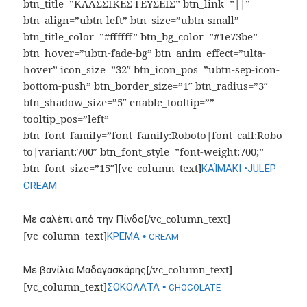
btn_title=”ΚΛΑΣΣΙΚΕΣ ΓΕΥΣΕΙΣ” btn_link=”||”
btn_align=”ubtn-left” btn_size=”ubtn-small”
btn_title_color=”#ffffff” btn_bg_color=”#1e73be”
btn_hover=”ubtn-fade-bg” btn_anim_effect=”ulta-
hover” icon_size=”32″ btn_icon_pos=”ubtn-sep-icon-
bottom-push” btn_border_size=”1″ btn_radius=”3″
btn_shadow_size=”5″ enable_tooltip=””
tooltip_pos=”left”
btn_font_family=”font_family:Roboto|font_call:Robo
to|variant:700″ btn_font_style=”font-weight:700;”
btn_font_size=”15″][vc_column_text]
ΚΑΪΜΑΚΙ •JULEP
CREAM
[/vc_column_text]
Με σαλέπι από την Πίνδο
[vc_column_text]
•
ΚΡΕΜΑ
CREAM
[/vc_column_text]
Με βανίλια Μαδαγασκάρης
[vc_column_text]
•
ΣΟΚΟΛΑΤΑ
CHOCOLATE