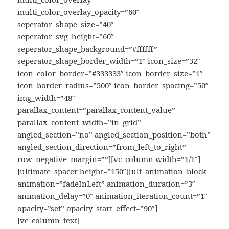
multi_color_overlay_opacity=”60″
seperator_shape_size=”40″
seperator_svg_height=”60″
seperator_shape_background=”#ffffff”
seperator_shape_border_width=”1″ icon_size=”32″
icon_color_border=”#333333″ icon_border_size=”1″
icon_border_radius=”500″ icon_border_spacing=”50″
img_width=”48″
parallax_content=”parallax_content_value”
parallax_content_width=”in_grid”
angled_section=”no” angled_section_position=”both”
angled_section_direction=”from_left_to_right”
row_negative_margin=””][vc_column width=”1/1″]
[ultimate_spacer height=”150″][ult_animation_block
animation=”fadeInLeft” animation_duration=”3″
animation_delay=”0″ animation_iteration_count=”1″
opacity=”set” opacity_start_effect=”90″]
[vc_column_text]