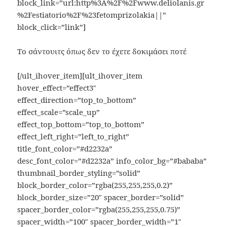
block_link=”url:http%3A%2F%2Fwww.deliolanis.gr
%2Festiatorio%2F%23fetomprizolakia||”
block_click=”link”]
Το σάντουιτς όπως δεν το έχετε δοκιμάσει ποτέ
[/ult_ihover_item][ult_ihover_item
hover_effect=”effect3″
effect_direction=”top_to_bottom”
effect_scale=”scale_up”
effect_top_bottom=”top_to_bottom”
effect_left_right=”left_to_right”
title_font_color=”#d2232a”
desc_font_color=”#d2232a” info_color_bg=”#bababa”
thumbnail_border_styling=”solid”
block_border_color=”rgba(255,255,255,0.2)”
block_border_size=”20″ spacer_border=”solid”
spacer_border_color=”rgba(255,255,255,0.75)”
spacer_width=”100″ spacer_border_width=”1″