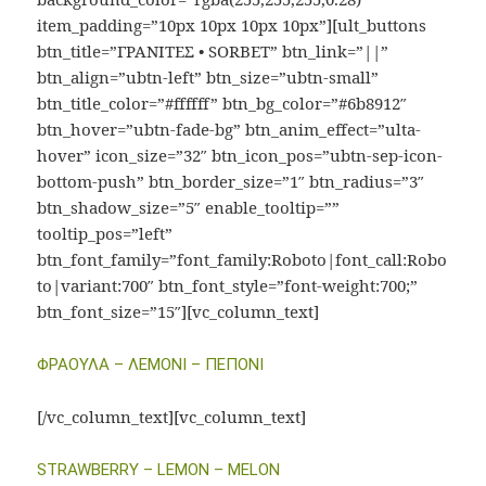
item_padding=”10px 10px 10px 10px”][ult_buttons
btn_title=”ΓΡΑΝΙΤΕΣ • SORBET” btn_link=”||”
btn_align=”ubtn-left” btn_size=”ubtn-small”
btn_title_color=”#ffffff” btn_bg_color=”#6b8912″
btn_hover=”ubtn-fade-bg” btn_anim_effect=”ulta-
hover” icon_size=”32″ btn_icon_pos=”ubtn-sep-icon-
bottom-push” btn_border_size=”1″ btn_radius=”3″
btn_shadow_size=”5″ enable_tooltip=””
tooltip_pos=”left”
btn_font_family=”font_family:Roboto|font_call:Robo
to|variant:700″ btn_font_style=”font-weight:700;”
btn_font_size=”15″][vc_column_text]
ΦΡΑΟΥΛΑ – ΛΕΜΟΝΙ – ΠΕΠΟΝΙ
[/vc_column_text][vc_column_text]
STRAWBERRY – LEMON – MELON