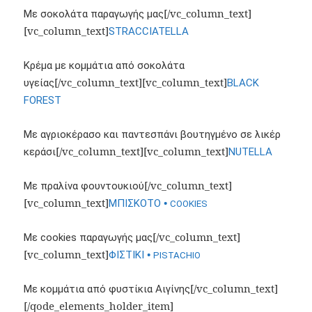
[/vc_column_text]
Με σοκολάτα παραγωγής μας
[vc_column_text]
STRACCIATELLA
Κρέμα με κομμάτια από σοκολάτα
[/vc_column_text][vc_column_text]
υγείας
ΒLACK
FOREST
Με αγριοκέρασο και παντεσπάνι βουτηγμένο σε λικέρ
[/vc_column_text][vc_column_text]
κεράσι
NUTELLA
[/vc_column_text]
Με πραλίνα φουντουκιού
[vc_column_text]
•
ΜΠΙΣΚΟΤΟ
COOKIES
[/vc_column_text]
Με cookies παραγωγής μας
[vc_column_text]
•
ΦΙΣΤΙΚΙ
PISTACHIO
[/vc_column_text]
Με κομμάτια από φυστίκια Αιγίνης
[/qode_elements_holder_item]