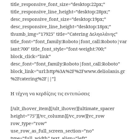
title_responsive_font_size=”desktop:22px;”
title_responsive_line_height=”desktop:28px;”
desc_responsive_font_size=”desktop:19px;”
desc_responsive_line_height=”desktop:18px;”
thumb_img=”17925″ title=”Catering Δεληολάνης”
title_font=”font_family:Roboto|font_call:Roboto|var
iant:700″ title_font_style=”font-weight:700;”
block_click=”link”
desc_font=”font_family:Roboto|font_call:Roboto”
block_link=”url:http%3A%2F%2Fwww.deliolanis.gr
%2Fcatering%2F||”]
Η τέχνη να κερδίζεις τις εντυπώσεις
[/ult_ihover_item][/ult_ihover][ultimate_spacer
height=”75″][/vc_column][/vc_row][vc_row
row_type=”row”
use_row_as_full_screen_section=”no”
type=”full_width” text_align=”left”