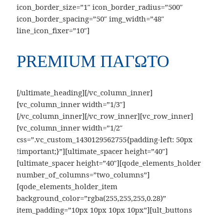
icon_border_size=”1″ icon_border_radius=”500″
icon_border_spacing=”50″ img_width=”48″
line_icon_fixer=”10″]
PREMIUM ΠΑΓΩΤΟ
[/ultimate_heading][/vc_column_inner]
[vc_column_inner width=”1/3″]
[/vc_column_inner][/vc_row_inner][vc_row_inner]
[vc_column_inner width=”1/2″
css=”.vc_custom_1430129562755{padding-left: 50px
!important;}”][ultimate_spacer height=”40″]
[ultimate_spacer height=”40″][qode_elements_holder
number_of_columns=”two_columns”]
[qode_elements_holder_item
background_color=”rgba(255,255,255,0.28)”
item_padding=”10px 10px 10px 10px”][ult_buttons