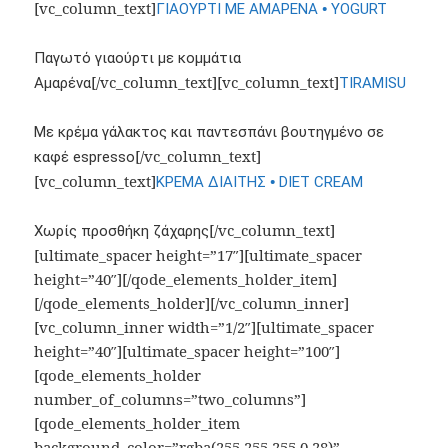
[vc_column_text]
•
ΓΙΑΟΥΡΤΙ ΜΕ ΑΜΑΡΕΝΑ
YOGURT
Παγωτό γιαούρτι με κομμάτια
[/vc_column_text][vc_column_text]
Αμαρένα
TIRAMISU
Με κρέμα γάλακτος και παντεσπάνι βουτηγμένο σε
[/vc_column_text]
καφέ espresso
[vc_column_text]
•
ΚΡΕΜΑ ΔΙΑΙΤΗΣ
DIET CREAM
[/vc_column_text]
Χωρίς προσθήκη ζάχαρης
[ultimate_spacer height=”17″][ultimate_spacer
height=”40″][/qode_elements_holder_item]
[/qode_elements_holder][/vc_column_inner]
[vc_column_inner width=”1/2″][ultimate_spacer
height=”40″][ultimate_spacer height=”100″]
[qode_elements_holder
number_of_columns=”two_columns”]
[qode_elements_holder_item
background_color=”rgba(255,255,255,0.28)”