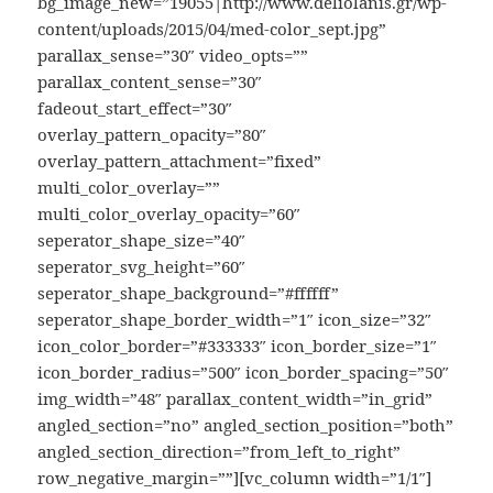
bg_image_new=”19055|http://www.deliolanis.gr/wp-
content/uploads/2015/04/med-color_sept.jpg”
parallax_sense=”30″ video_opts=””
parallax_content_sense=”30″
fadeout_start_effect=”30″
overlay_pattern_opacity=”80″
overlay_pattern_attachment=”fixed”
multi_color_overlay=””
multi_color_overlay_opacity=”60″
seperator_shape_size=”40″
seperator_svg_height=”60″
seperator_shape_background=”#ffffff”
seperator_shape_border_width=”1″ icon_size=”32″
icon_color_border=”#333333″ icon_border_size=”1″
icon_border_radius=”500″ icon_border_spacing=”50″
img_width=”48″ parallax_content_width=”in_grid”
angled_section=”no” angled_section_position=”both”
angled_section_direction=”from_left_to_right”
row_negative_margin=””][vc_column width=”1/1″]