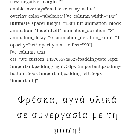
row_negative_margin=””
enable_overlay=”enable_overlay_value”
overlay_color=”#bababa”][vc_column width=”1/1″]
[ultimate_spacer height=”150″][ult_animation_block
animation=”fadeInLeft” animation_duration=”3″
animation_delay=”0″ animation_iteration_count=”1″
opacity=”set” opacity_start_effect=”90″]
[vc_column_text
css=”.vc_custom_1437655749627{padding-top: 50px
!important;padding-right: 50px !important;padding-
bottom: 50px !important;padding-left: 50px
!important;}”]
Φρέσκα, αγνά υλικά
σε συνεργασία με τη
φύση!