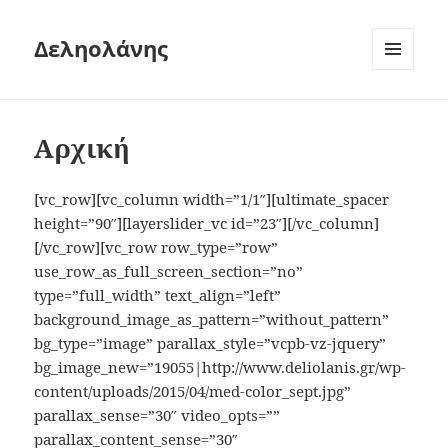
Δεληολάνης
ΜΕΝΟΎ
ΚΑΙ
ΜΙΚΡΟΕΦΑΡ
Αρχική
[vc_row][vc_column width=”1/1″][ultimate_spacer
height=”90″][layerslider_vc id=”23″][/vc_column]
[/vc_row][vc_row row_type=”row”
use_row_as_full_screen_section=”no”
type=”full_width” text_align=”left”
background_image_as_pattern=”without_pattern”
bg_type=”image” parallax_style=”vcpb-vz-jquery”
bg_image_new=”19055|http://www.deliolanis.gr/wp-
content/uploads/2015/04/med-color_sept.jpg”
parallax_sense=”30″ video_opts=””
parallax_content_sense=”30″