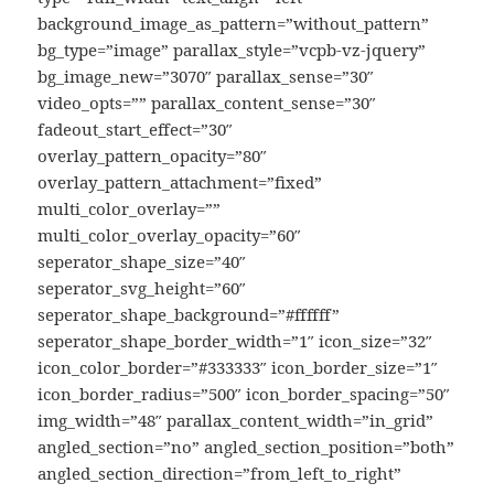
background_image_as_pattern=”without_pattern”
bg_type=”image” parallax_style=”vcpb-vz-jquery”
bg_image_new=”3070″ parallax_sense=”30″
video_opts=”” parallax_content_sense=”30″
fadeout_start_effect=”30″
overlay_pattern_opacity=”80″
overlay_pattern_attachment=”fixed”
multi_color_overlay=””
multi_color_overlay_opacity=”60″
seperator_shape_size=”40″
seperator_svg_height=”60″
seperator_shape_background=”#ffffff”
seperator_shape_border_width=”1″ icon_size=”32″
icon_color_border=”#333333″ icon_border_size=”1″
icon_border_radius=”500″ icon_border_spacing=”50″
img_width=”48″ parallax_content_width=”in_grid”
angled_section=”no” angled_section_position=”both”
angled_section_direction=”from_left_to_right”