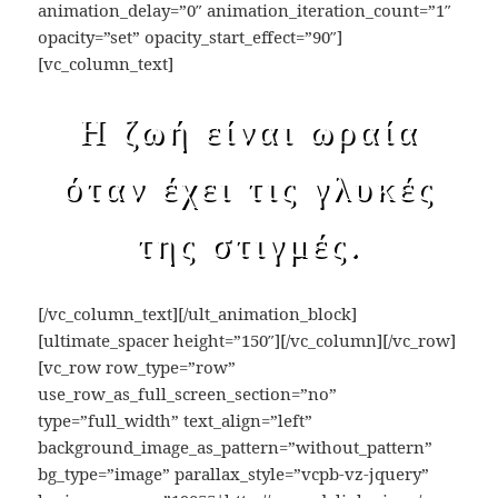
animation_delay=”0″ animation_iteration_count=”1″
opacity=”set” opacity_start_effect=”90″]
[vc_column_text]
Η ζωή είναι ωραία
όταν έχει τις γλυκές
της στιγμές.
[/vc_column_text][/ult_animation_block]
[ultimate_spacer height=”150″][/vc_column][/vc_row]
[vc_row row_type=”row”
use_row_as_full_screen_section=”no”
type=”full_width” text_align=”left”
background_image_as_pattern=”without_pattern”
bg_type=”image” parallax_style=”vcpb-vz-jquery”