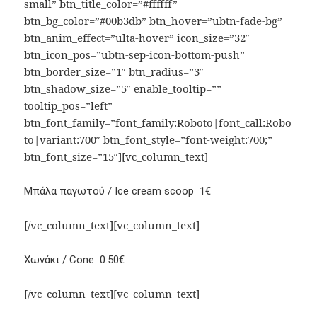
small” btn_title_color=”#ffffff”
btn_bg_color=”#00b3db” btn_hover=”ubtn-fade-bg”
btn_anim_effect=”ulta-hover” icon_size=”32″
btn_icon_pos=”ubtn-sep-icon-bottom-push”
btn_border_size=”1″ btn_radius=”3″
btn_shadow_size=”5″ enable_tooltip=””
tooltip_pos=”left”
btn_font_family=”font_family:Roboto|font_call:Robo
to|variant:700″ btn_font_style=”font-weight:700;”
btn_font_size=”15″][vc_column_text]
Μπάλα παγωτού / Ice cream scoop 1€
[/vc_column_text][vc_column_text]
Χωνάκι / Cone 0.50€
[/vc_column_text][vc_column_text]