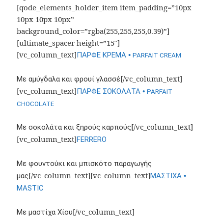
[qode_elements_holder_item item_padding=”10px
10px 10px 10px”
background_color=”rgba(255,255,255,0.39)”]
[ultimate_spacer height=”15″]
[vc_column_text]
•
ΠΑΡΦΕ ΚΡΕΜΑ
PARFAIT CREAM
[/vc_column_text]
Με αμύγδαλα και φρουί γλασσέ
[vc_column_text]
•
ΠΑΡΦΕ ΣΟΚΟΛΑΤΑ
PARFAIT
CHOCOLATE
[/vc_column_text]
Με σοκολάτα και ξηρούς καρπούς
[vc_column_text]
FERRERO
Με φουντούκι και μπισκότο παραγωγής
[/vc_column_text][vc_column_text]
•
μας
ΜΑΣΤΙΧΑ
MASTIC
[/vc_column_text]
Με μαστίχα Χίου