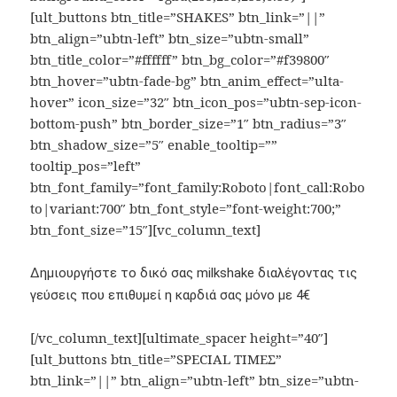
[ult_buttons btn_title=”SHAKES” btn_link=”||”
btn_align=”ubtn-left” btn_size=”ubtn-small”
btn_title_color=”#ffffff” btn_bg_color=”#f39800″
btn_hover=”ubtn-fade-bg” btn_anim_effect=”ulta-
hover” icon_size=”32″ btn_icon_pos=”ubtn-sep-icon-
bottom-push” btn_border_size=”1″ btn_radius=”3″
btn_shadow_size=”5″ enable_tooltip=””
tooltip_pos=”left”
btn_font_family=”font_family:Roboto|font_call:Robo
to|variant:700″ btn_font_style=”font-weight:700;”
btn_font_size=”15″][vc_column_text]
Δημιουργήστε το δικό σας milkshake διαλέγοντας τις
γεύσεις που επιθυμεί η καρδιά σας μόνο με 4€
[/vc_column_text][ultimate_spacer height=”40″]
[ult_buttons btn_title=”SPECIAL ΤΙΜΕΣ”
btn_link=”||” btn_align=”ubtn-left” btn_size=”ubtn-