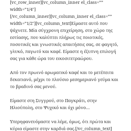
[vc_row_inner][vc_column_inner el_class=””
width=”1/4″]
[/vc_column_inner][vc_column_inner el_class=””
width=”1/2″][vc_column_text]Είμαστε αυτό που
ψάχνετε. Μία σύγχρονη επιχείρηση, στο χώρο της
εστίασης, που καλύπτει πλήρως τις ποιοτικές,
ποσοτικές και γνωστικές απαιτήσεις σας, σε φαγητό,
γλυκό, παγωτό και καφέ. Είμαστε η έξυπνη επιλογή
σας για κάθε ώρα του εικοσιτετραώρου.
Από τον πρωινό αρωματικό καφέ και το μετέπειτα
δεκατιανό, μέχρι το πλούσιο μεσημεριανό γεύμα και
το βραδινό σας μενού.
Είμαστε στη Συγγρού, στο Παγκράτι, στην
Ηλιούπολη, στο Ψυχικό και όχι μόνο…
Υπερηφανευόμαστε να λέμε, όμως, ότι πρώτα και
κύρια είμαστε στην καρδιά σας.[/vc_column_text]