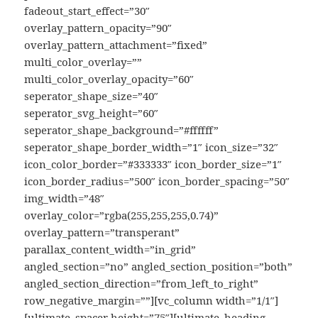
fadeout_start_effect=”30″
overlay_pattern_opacity=”90″
overlay_pattern_attachment=”fixed”
multi_color_overlay=””
multi_color_overlay_opacity=”60″
seperator_shape_size=”40″
seperator_svg_height=”60″
seperator_shape_background=”#ffffff”
seperator_shape_border_width=”1″ icon_size=”32″
icon_color_border=”#333333″ icon_border_size=”1″
icon_border_radius=”500″ icon_border_spacing=”50″
img_width=”48″
overlay_color=”rgba(255,255,255,0.74)”
overlay_pattern=”transperant”
parallax_content_width=”in_grid”
angled_section=”no” angled_section_position=”both”
angled_section_direction=”from_left_to_right”
row_negative_margin=””][vc_column width=”1/1″]
[ultimate_spacer height=”75″][ultimate_heading