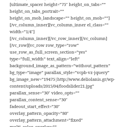
[ultimate_spacer height=”75″ height_on_tabs=””
height_on_tabs_portrait=””
height_on_mob_landscape=”” height_on_mob=””]
[/vc_column_inner][vc_column_inner el_class=””
width=”1/4″]
[/vc_column_inner][/vc_row_inner][/vc_column]
[/vc_row][vc_row row_type=”row”
use_row_as_full_screen_section=”yes”
type=”full_width” text_align=”left”
background_image_as_pattern=”without_pattern”
bg_type=”image” parallax_style=”vcpb-vz-jquery”
bg_image_new=”19475|http://www.deliolanis.gr/wp-
content/uploads/2015/04/foodslider21.jpg”
parallax_sense=”30″ video_opts=””
parallax_content_sense=”30″
fadeout_start_effect=”30″
overlay_pattern_opacity=”80″
overlay_pattern_attachment=”fixed”
multi_color_overlay=””