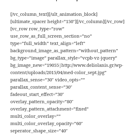
[/vc_column_text][/ult_animation_block]
[ultimate_spacer height=”150″][/vc_column][/vc_row]
[vc_row row_type=”row”
use_row_as_full_screen_section=”no”
type=”full_width” text_align=”left”
background_image_as_pattern=”without_pattern”
bg_type=”image” parallax_style=”vcpb-vz-jquery”
bg_image_new=”19055|http://www.deliolanis.gr/wp-
content/uploads/2015/04/med-color_sept.jpg”
parallax_sense=”30″ video_opts=””
parallax_content_sense=”30″
fadeout_start_effect=”30″
overlay_pattern_opacity=”80″
overlay_pattern_attachment=”fixed”
multi_color_overlay=””
multi_color_overlay_opacity=”60″
seperator_shape_size=”40″