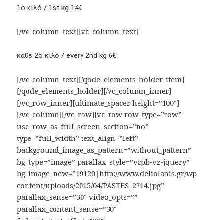
1ο κιλό / 1st kg 14€
[/vc_column_text][vc_column_text]
κάθε 2ο κιλό / every 2nd kg 6€
[/vc_column_text][/qode_elements_holder_item]
[/qode_elements_holder][/vc_column_inner]
[/vc_row_inner][ultimate_spacer height=”100″]
[/vc_column][/vc_row][vc_row row_type=”row”
use_row_as_full_screen_section=”no”
type=”full_width” text_align=”left”
background_image_as_pattern=”without_pattern”
bg_type=”image” parallax_style=”vcpb-vz-jquery”
bg_image_new=”19120|http://www.deliolanis.gr/wp-
content/uploads/2015/04/PASTES_2714.jpg”
parallax_sense=”30″ video_opts=””
parallax_content_sense=”30″