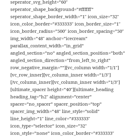
seperator_svg_height=”60″
seperator_shape_background=”#ffffff”
seperator_shape_border_width=”1″ icon_size=”32″
icon_color_border=”#333333″ icon_border_size=”1″
icon_border_radius=”500″ icon_border_spacing=”50″
img_width=”48″ anchor=”icecream”
parallax_content_width=”in_grid”
angled_section=”no” angled_section_position=”both”
angled_section_direction=”from_left_to_right”
row_negative_margin=””][vc_column width=”1/1″]
[vc_row_inner][vc_column_inner width=”1/3″]
[/vc_column_inner][vc_column_inner width=”1/3″]
[ultimate_spacer height=”40″][ultimate_heading
heading_tag=”h2″ alignment=”center”
spacer=”no_spacer” spacer_position=”top”
spacer_img_width=”48″ line_style=”solid”
line_height=”1″ line_color=”#333333″
icon_type=”selector” icon_size=”32″
icon_style=”none” icon_color_border=”#333333″