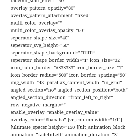
fadeout_start_effect=”30″
overlay_pattern_opacity=”80″
overlay_pattern_attachment=”fixed”
multi_color_overlay=””
multi_color_overlay_opacity=”60″
seperator_shape_size=”40″
seperator_svg_height=”60″
seperator_shape_background=”#ffffff”
seperator_shape_border_width=”1″ icon_size=”32″
icon_color_border=”#333333″ icon_border_size=”1″
icon_border_radius=”500″ icon_border_spacing=”50″
img_width=”48″ parallax_content_width=”in_grid”
angled_section=”no” angled_section_position=”both”
angled_section_direction=”from_left_to_right”
row_negative_margin=””
enable_overlay=”enable_overlay_value”
overlay_color=”#bababa”][vc_column width=”1/1″]
[ultimate_spacer height=”150″][ult_animation_block
animation=”fadeInLeft” animation_duration=”3″